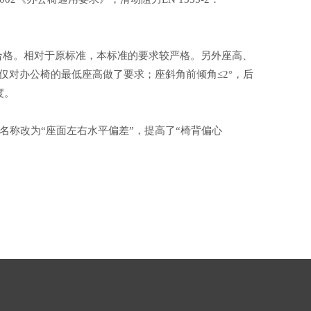
合格。相对于原标准，本标准的要求较严格。另外座高、
mm，仅对办公椅的最低座高做了要求；座斜角前倾角≤2°，后
度。
称改为“座面左右水平偏差”，提高了“椅背偏心