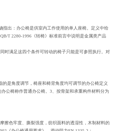
明确指出：办公椅是供室内工作使用的单人座椅。定义中给
 2280-1996《转椅》标准前言中说明是金属类产品
同时满足这四个条件可转动的椅子只能是可参照执行。对
指的是角度调节，椅座和椅背角度均可调节的办公椅定义
的办公椅称作普通办公椅。3、按骨架和承重构件材料分为
摩擦色牢度、撕裂强度，纺织面料的透湿性，木制材料的
02《办公椅通用要求》，滑动阻力EN 1335-2：