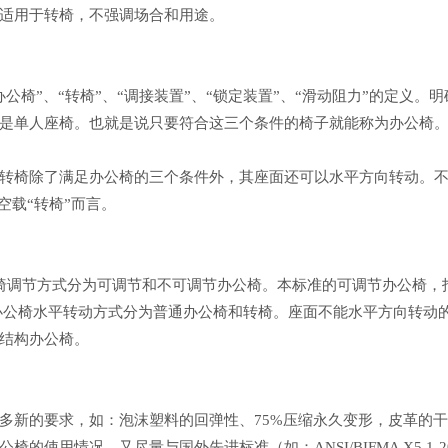
适用于转椅，不强调场合和用途。
”、“转椅”、“调接装置”、“锁定装置”、“滑动阻力”的定义。
人座椅。也就是说只要符合这三个条件的椅子就能称为办公椅。QB/T
椅除了满足办公椅的三个条件外，其座面还可以水平方向转动。不
空载“转椅”而言。
调节方式分为可调节和不可调节办公椅。本标准的可调节办公椅，
按办公椅水平转动方式分为普通办公椅和转椅。座面不能水平方向转动
结构办公椅。
新的要求，如：泡沫塑料的回弹性、75%压缩永久变形，皮革的干
用情况，又尽量与国外先进标准（如：ANSI/BIFMA X5.1-20