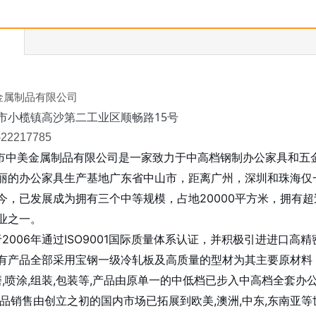
金属制品有限公司
市小榄镇高沙第二工业区顺畅路15号
-22217785
市中美金属制品有限公司是一家致力于中高档钢制办公家具和五
丽的办公家具生产基地广东省中山市，距离广州，深圳和珠海仅一
今，已发展成为拥有三个中等规模，占地20000平方米，拥有超
业之一。
06年通过ISO9001国际质量体系认证，并积极引进进口高精密
有产品全部采用宝钢一级冷轧板及高质量的型材为其主要原材料，
磨,喷涂,组装,包装等,产品由原单一的中低档已步入中高档全套办公
产品销售由创立之初的国内市场已拓展到欧美,澳洲,中东,东南亚