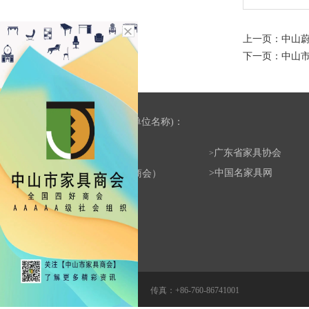
上一页：
中山
下一页：
中山
友情链接(合作单位名称)：
广东省家具协会
中国家具协会
>
>
>
中国名家具网
>
中山市工商联（总商会）
>
香港家私协会
电话：+86-760-88818512 传真：+86-760-86741001