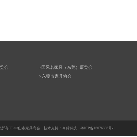
览会
国际名家具（东莞）展览会
>
>
东莞市家具协会
权所有(C) 中山市家具商会 技术支持：
今科科技
粤ICP备16076836号-1