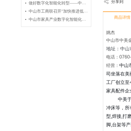
·
分享到
做好数字化智能化转型——中山市制造业企业数字化智能化转型政策宣讲会顺利举办
·
中山市工商联召开“加快推进低效工业园改造升级，优化拓展产业发展空间”主题调研座谈会
商品详情
·
中山市家具产业数字化智能化转型惠企政策宣讲暨经验交流会议圆满举行
姚杰
中山市中美
地址：中山
0760
电话：
中山
经营：
司坐落在美
工厂创立至
家具配件企
中美于20
冲床等，所
型,焊接,打
脚,台架等