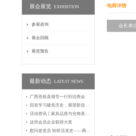
电商详情
展会展览
EXHIBITION
参展咨询
会长单
展会回顾
展览预告
最新动态
LATEST NEWS
·
广西苍梧县领导一行到访商会
·
回首学习建党历史，展望新设计新概念——商会党支部及青年部学习行
·
活动资讯丨家具品质与光饰美学融合赋能之行
·
这些会员企业获得大奖
·
慰问老党员 聆听活党史——商会党支部“七一”慰问老党员